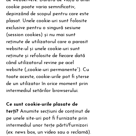
de webservere. Durata de viață a unui
cookie poate varia semnificativ,
depinzând de scopul pentru care este
plasat. Unele cookie-uri sunt folosite
exclusive pentru o singură sesiune
(session cookies) și nu mai sunt
reținute de utilizatorul care a parasit
website-ul și unele cookie-uri sunt
reținute și refolosite de fiecare dată
când utilizatorul revine pe acel
website („cookie-uri permanente”). Cu
toate aceste, cookie-urile pot fi șterse
de un utilizator în orice moment prin
intermediul setărilor browserului.
Ce sunt cookie-urile plasate de
terți?
Anumite secțiuni de conținut de
pe unele site-uri pot fi furnizate prin
intermediul unor terțe părti/furnizori
(ex: news box, un video sau o reclamă).