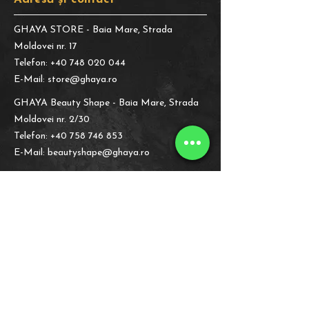
GHAYA STORE
- Baia Mare, Strada
Moldovei nr. 17
Telefon:
+40 748 020 044
E-Mail:
store@ghaya.ro
GHAYA Beauty Shape
- Baia Mare, Strada
Moldovei nr. 2/30
Telefon:
+40 758 746 853
E-Mail:
beautyshape@ghaya.ro
Informații legale
Despre Noi
Politica de
Confidențialitate
Intrebări Frecvente
Politica de
Cookie
Finanțare