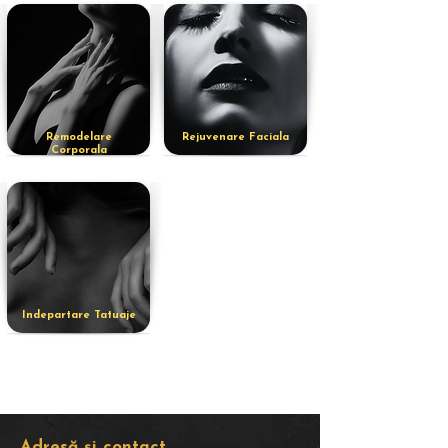
Remodelare
Rejuvenare Faciala
Corporala
Indepartare Tatuaje
Adresă și contact