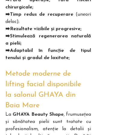
➡️Fără operație, fără riscuri 
chirurgicale;
➡️Timp redus de recuperare
 (uneori 
deloc);
➡️Rezultate vizibile și progresive;
➡️Stimulează regenerarea naturală 
a pielii;
➡️Adaptabil în funcție de tipul 
tenului și gradul de laxitate;
Metode moderne de 
lifting facial disponibile 
la salonul GHAYA din 
Baia Mare
La 
GHAYA Beauty Shape
, frumusețea 
și sănătatea pielii sunt tratate cu 
profesionalism, atenție la detalii și 