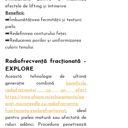
efectele de lifting și întinerire.   
Beneficii:
➡️
Îmbunătățirea fermității și texturii 
pielii;
➡️
Redefinirea conturului feței;
➡️
Reducerea porilor și uniformizarea 
culorii tenului. 
Radiofrecvență fracționată – 
EXPLORE
Această tehnologie de ultimă 
generație combină 
beneficiile 
radiofrecvenței cu un efect 
https://www.ghaya.ro/echipamente/ap
arat-microneedle-cu-radiofrecventa-
fractionata-explorefracționat
, ideal 
pentru pielea matură sau afectată de 
riduri adânci. Procedura penetrează 