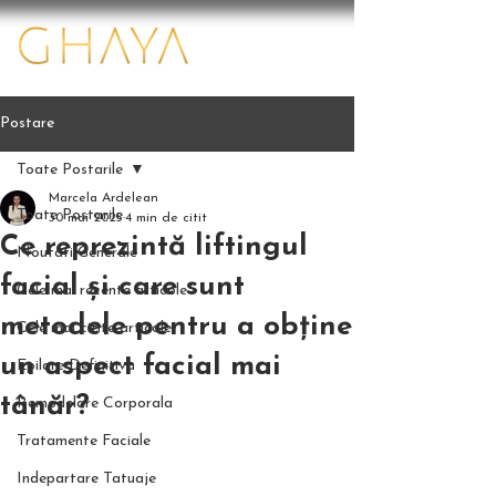
Postare
Toate Postarile
Marcela Ardelean
Toate Postarile
30 mai 2025
4 min de citit
Ce reprezintă liftingul
Noutati Generale
facial și care sunt
Cele mai recente articole
metodele pentru a obține
Cele mai citite articole
un aspect facial mai
Epilare Definitiva
tânăr?
Remodelare Corporala
Tratamente Faciale
Indepartare Tatuaje