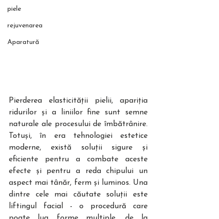
piele
rejuvenarea
Aparatură
Pierderea elasticității pielii, apariția 
ridurilor și a liniilor fine sunt semne 
naturale ale procesului de îmbătrânire. 
Totuși, în era tehnologiei estetice 
moderne, există soluții sigure și 
eficiente pentru a combate aceste 
efecte și pentru a reda chipului un 
aspect mai tânăr, ferm și luminos. Una 
dintre cele mai căutate soluții este 
liftingul facial - o procedură care 
poate lua forme multiple, de la 