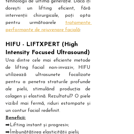
tehnologii de ultimă generație. Dacă îți 
dorești un lifting eficient, fără 
intervenții chirurgicale, poți opta 
pentru următoarele 
tratamente 
performante de rejuvenare facială
: 
HIFU - LIFTXPERT (High 
Intensity Focused Ultrasound)
Una dintre cele mai eficiente metode 
de lifting facial non-invaziv, HIFU 
utilizează ultrasunete focalizate 
pentru a penetra straturile profunde 
ale pielii, stimulând producția de 
colagen și elastină. Rezultatul? O piele 
vizibil mai fermă, riduri estompate și 
un contur facial redefinit.
Beneficii:
➡️Lifting instant și progresiv;
➡️Îmbunătățirea elasticității pielii;