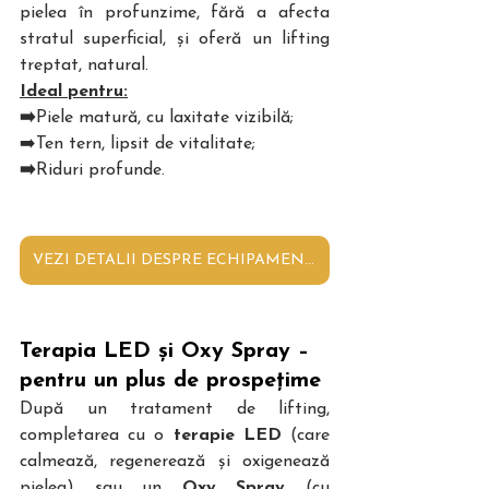
pielea în profunzime, fără a afecta 
stratul superficial, și oferă un lifting 
treptat, natural. 
Ideal pentru:
➡️
Piele matură, cu laxitate vizibilă; 
➡️Ten tern, lipsit de vitalitate;
➡️
Riduri profunde.
VEZI DETALII DESPRE ECHIPAMENTUL EXPLORE
Terapia LED și Oxy Spray – 
pentru un plus de prospețime
După un tratament de lifting, 
completarea cu o 
terapie LED
 (care 
calmează, regenerează și oxigenează 
pielea) sau un 
Oxy Spray
 (cu 