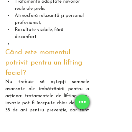
Tratamente adaptate nevoilor 
reale ale pielii;  
Atmosferă relaxantă și personal 
profesionist;   
Rezultate vizibile, fără 
disconfort.    
Când este momentul 
potrivit pentru un lifting 
facial?
Nu trebuie să aștepți semnele 
avansate ale îmbătrânirii pentru a 
acționa; tratamentele de lifting non-
invaziv pot fi începute chiar de la 30-
35 de ani pentru prevenție, dar sunt 
eficiente și la 40+, când semnele devin 
mai vizibile. La GHAYA, fiecare 
program este adaptat vârstei, stilului 