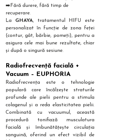
➡️Fără durere, fără timp de 
recuperare. 
La 
GHAYA
, tratamentul HIFU este 
personalizat în funcție de zona feței 
(contur, gât, bărbie, pomeți), pentru a 
asigura cele mai bune rezultate, chiar 
și după o singură sesiune.
Radiofrecvență facială + 
Vacuum – EUPHORIA     
Radiofrecvența este o tehnologie 
populară care încălzește straturile 
profunde ale pielii pentru a stimula 
colagenul și a reda elasticitatea pielii. 
Combinată cu vacuumul, această 
procedură tonifiază musculatura 
facială și îmbunătățește circulația 
sanguină, oferind un efect vizibil de 