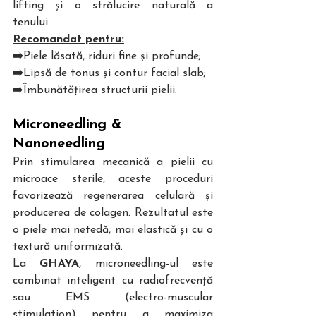
lifting și o strălucire naturală a 
tenului. 
Recomandat pentru:
➡️
Piele lăsată, riduri fine și profunde;
➡️
Lipsă de tonus și contur facial slab; 
➡️Îmbunătățirea structurii pielii.   
Microneedling & 
Nanoneedling
Prin stimularea mecanică a pielii cu 
microace sterile, aceste proceduri 
favorizează regenerarea celulară și 
producerea de colagen. Rezultatul este 
o piele mai netedă, mai elastică și cu o 
textură uniformizată.  
La 
GHAYA
, microneedling-ul este 
combinat inteligent cu radiofrecvență 
sau EMS (electro-muscular 
stimulation) pentru a maximiza 