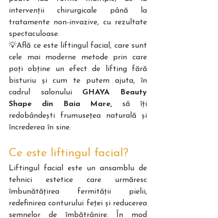
intervenții chirurgicale până la 
tratamente non-invazive, cu rezultate 
spectaculoase. 
💡Află ce este liftingul facial, care sunt 
cele mai moderne metode prin care 
poți obține un efect de lifting fără 
bisturiu și cum te putem ajuta, în 
cadrul salonului 
GHAYA Beauty 
Shape din Baia Mare,
 să îți 
redobândești frumusețea naturală și 
încrederea în sine.
Ce este liftingul facial?
Liftingul facial este un ansamblu de 
tehnici estetice care urmăresc 
îmbunătățirea fermității pielii, 
redefinirea conturului feței și reducerea 
semnelor de îmbătrânire. În mod 